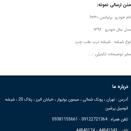
متن ارسالی نمونه:
نام خودرو: برلیانس h230
مدل سال خودرو : 1396
نوع شیشه : شیشه درب عقب چپ
سایر توضیحات تکمیلی :....
درباره ما
آدرس : تهران ، پونک شمالی ، سیمون بولیوار ، خیابان البرز ، پلاک 20 ، شیشه
اتومبیل پرشین
تلفن همراه : 09122721364 - 09381155661
تلفن : 44841343 - 44840174