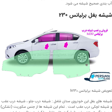
آب بندی صحیح شیشه می شود.
شیشه بغل برلیانس 230
تعویض شیشه برلیانس h230
شیشه های بغل این خودروی سدان شامل : شیشه درب جلو ، شیشه درب عقب
و شیشه لچکی درب عقب است . تمام این شیشه ها از جنس سکوریت (نشکن)