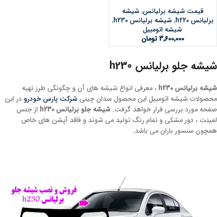
قیمت شیشه برلیانس
,
شیشه
برلیانس h220
,
شیشه برلیانس h230
,
شیشه اتومبیل
3,600,000
تومان
شیشه جلو برلیانس h230
شیشه برلیانس h230
، معرفی انواع شیشه های آن و چگونگی طرز تهیه
محصولات شیشه اتومبیل این محصول سدان چینی
شرکت پارس خودرو
در این
صفحه مورد بررسی قرار خواهد گرفت.
شیشه جلو برلیانس h230
از جنس
لمینت ، دور مشکی و تمام رنگ تولید می شوند و فاقد آپشن های خاص
همچون سنسور باران می باشد.