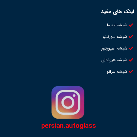
لینک های مفید
شیشه اپتیما
شیشه سورننتو
شیشه اسپورتیج
شیشه هیوندای
شیشه سراتو
persian.autoglass