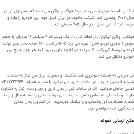
تیگوان نام محصول شاسی بلند برند فولکس واگن می باشد که نسل اول آن در
سال 2007 رونمایی شد. شرکت ماموت در ایران نسل دوم این خودرو را وارد و
عرضه کرد که این نسل ، در سال 2016 معرفی شد.
فولکس واگن تیگوان ، از لحاظ فنی ، از یک پیشرانه 4 سیلندر 16 سوپاپ با حجم
موتور 2 لیتری توربو شارژ ، بهره می برد که قادر است 180 اسب بخار نیرو تولید
کرده و توسط گیربکس 7 سرعته دو کلاچه ، این نیرو را به هر چهار چرخ این
خودرو منتقل می کند.
در صورتی که شیشه خودروی شما شکسته و بصورت اورژانس نیاز به خدمات
شیشه اتومبیل دارید ، در ساعات اداری می توانید با شماره همراه :
09122721364
تماس حاصل فرمایید. اگر در ساعات غیر از زمان کاری و دیر وقت، نیاز به مشاوره
دارید و یا تمایلی به تماس تلفنی ندارید ، می توانید متنی را مشابه مثال زیر به
شماره همراه مذکور واتساپ و یا پیامک بفرمایید . در کمترین زمان ممکن
پاسخگوی شما خواهیم بود.
متن ارسالی نمونه:
نام خودرو: تیگوان