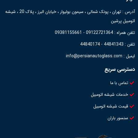
آدرس : تهران ، پونک شمالی ، سیمون بولیوار ، خیابان البرز ، پلاک 20 ، شیشه
اتومبیل پرشین
تلفن همراه : 09122721364 - 09381155661
تلفن : 44841343 - 44840174
ایمیل : info@persianautoglass.com
دسترسی سریع
تماس با ما
خدمات شیشه اتومبیل
قیمت شیشه اتومبیل
سنسور باران