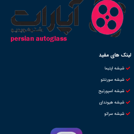
لینک های مفید
شیشه اپتیما
شیشه سورننتو
شیشه اسپورتیج
شیشه هیوندای
شیشه سراتو