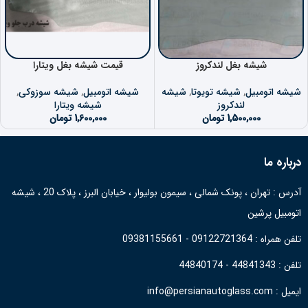
شیشه بغل لندکروز
قیمت شیشه بغل ویتارا
شیشه اتومبیل
,
شیشه تویوتا
,
شیشه
شیشه اتومبیل
,
شیشه سوزوکی
,
لندکروز
شیشه ویتارا
1,500,000
تومان
1,600,000
تومان
درباره ما
آدرس : تهران ، پونک شمالی ، سیمون بولیوار ، خیابان البرز ، پلاک 20 ، شیشه
اتومبیل پرشین
تلفن همراه : 09122721364 - 09381155661
تلفن : 44841343 - 44840174
ایمیل : info@persianautoglass.com