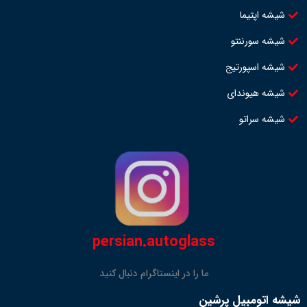
شیشه اپتیما
شیشه سورننتو
شیشه اسپورتیج
شیشه هیوندای
شیشه سراتو
persian.autoglass
ما را در اینستاگرام دنبال کنید
شیشه اتومبیل پرشین