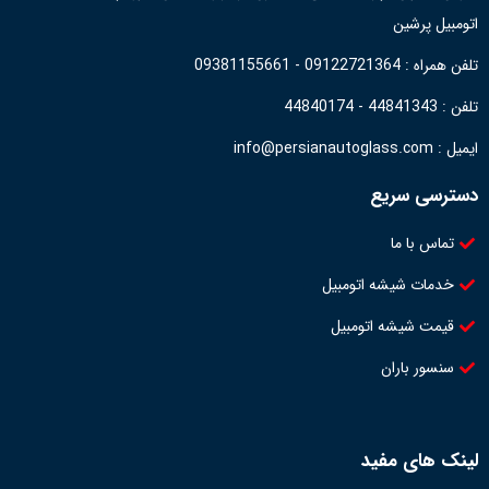
اتومبیل پرشین
تلفن همراه : 09122721364 - 09381155661
تلفن : 44841343 - 44840174
ایمیل : info@persianautoglass.com
دسترسی سریع
تماس با ما
خدمات شیشه اتومبیل
قیمت شیشه اتومبیل
سنسور باران
لینک های مفید