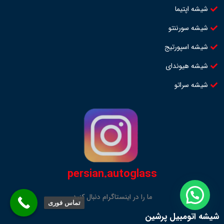
شیشه اپتیما
شیشه سورننتو
شیشه اسپورتیج
شیشه هیوندای
شیشه سراتو
persian.autoglass
ما را در اینستاگرام دنبال کنید
تماس فوری
شیشه اتومبیل پرشین