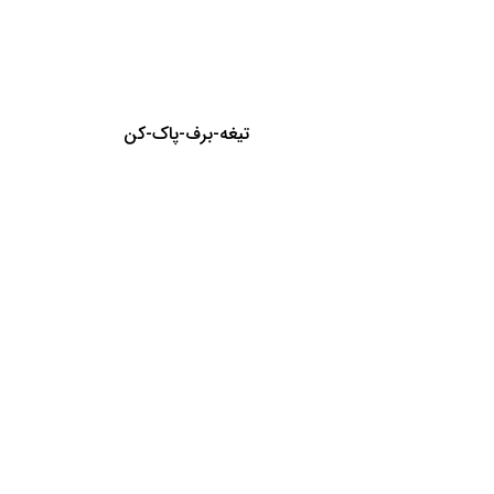
تیغه-برف-پاک-کن