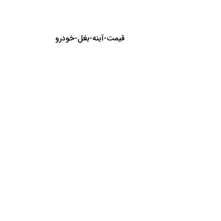
قیمت-آینه-بغل-خودرو