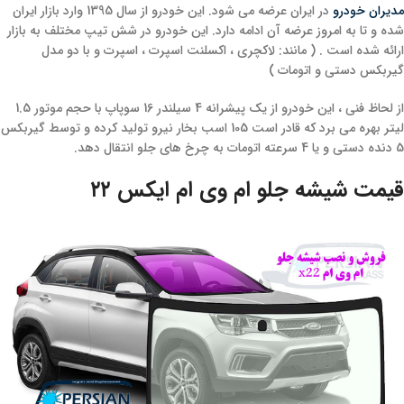
مدیران خودرو
در ایران عرضه می شود. این خودرو از سال 1395 وارد بازار ایران
شده و تا به امروز عرضه آن ادامه دارد. این خودرو در شش تیپ مختلف به بازار
ارائه شده است . ( مانند: لاکچری ، اکسلنت اسپرت ، اسپرت و با دو مدل
گیربکس دستی و اتومات )
از لحاظ فنی ، این خودرو از یک پیشرانه 4 سیلندر 16 سوپاپ با حجم موتور 1.5
لیتر بهره می برد که قادر است 105 اسب بخار نیرو تولید کرده و توسط گیربکس
5 دنده دستی و یا 4 سرعته اتومات به چرخ های جلو انتقال دهد.
قیمت شیشه جلو ام وی ام ایکس ۲۲