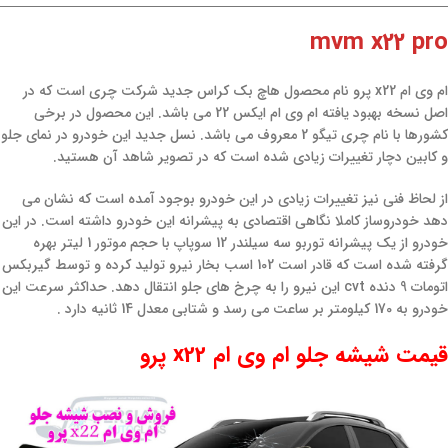
mvm x22 pro
ام وی ام x22 پرو نام محصول هاچ بک کراس جدید شرکت چری است که در
اصل نسخه بهبود یافته ام وی ام ایکس 22 می باشد. این محصول در برخی
کشورها با نام چری تیگو 2 معروف می باشد. نسل جدید این خودرو در نمای جلو
و کابین دچار تغییرات زیادی شده است که در تصویر شاهد آن هستید.
از لحاظ فنی نیز تغییرات زیادی در این خودرو بوجود آمده است که نشان می
دهد خودروساز کاملا نگاهی اقتصادی به پیشرانه این خودرو داشته است. در این
خودرو از یک پیشرانه توربو سه سیلندر 12 سوپاپ با حجم موتور 1 لیتر بهره
گرفته شده است که قادر است 102 اسب بخار نیرو تولید کرده و توسط گیربکس
اتومات 9 دنده cvt این نیرو را به چرخ های جلو انتقال دهد. حداکثر سرعت این
خودرو به 170 کیلومتر بر ساعت می رسد و شتابی معدل 14 ثانیه دارد .
قیمت شیشه جلو ام وی ام x22 پرو