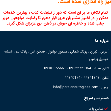
نیز راه اندازی شده است.
تمام تلاش ما بر آن است که دور از تبلیغات کذب ، بهترین خدمات
ممکن را در اختیار مشتریان عزیز قرار دهیم تا رضایت مراجعین عزیز
جلب شده و خاطره ای خوش در ذهن این عزیزان شکل گیرد.
درباره ما
آدرس : تهران ، پونک شمالی ، سیمون بولیوار ، خیابان البرز ، پلاک 20 ، شیشه
اتومبیل پرشین
تلفن همراه : 09122721364 - 09381155661
تلفن : 44841343 - 44840174
ایمیل : info@persianautoglass.com
دسترسی سریع
تماس با ما