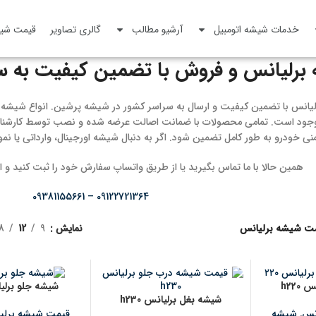
خدمات شیشه اتومبیل
آرشیو مطالب
گالری تصاویر
قیمت شیش
رلیانس و فروش با تضمین کیفیت به س
انس با تضمین کیفیت و ارسال به سراسر کشور در شیشه پرشین. انواع شیشه جلو
وجود است. تمامی محصولات با ضمانت اصالت عرضه شده و نصب توسط کارشناسا
یمنی خودرو به طور کامل تضمین شود. اگر به دنبال شیشه اورجینال، وارداتی یا ن
همین حالا با ما تماس بگیرید یا از طریق واتساپ سفارش خود را ثبت کنید و از 
09122721364 – 09381155661
ت شیشه برلیانس
نمایش
9
12
18
h220
شیشه جلو برلیان
شیشه بغل برلیانس h230
نس
,
شیشه
قیمت شیشه برلی