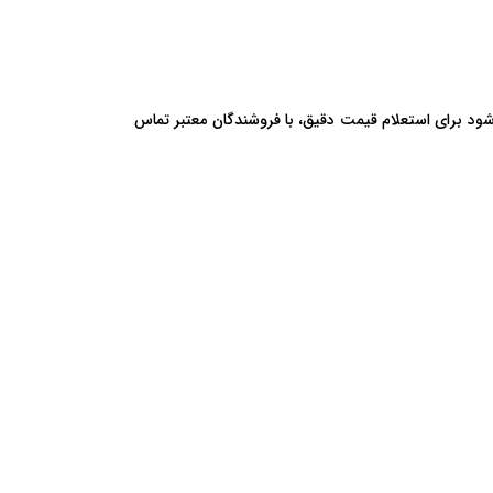
رلیانس H320 در دسترس نیست. توصیه می‌شود برای استعلام قیمت دقیق، با فروشندگان معتبر تماس