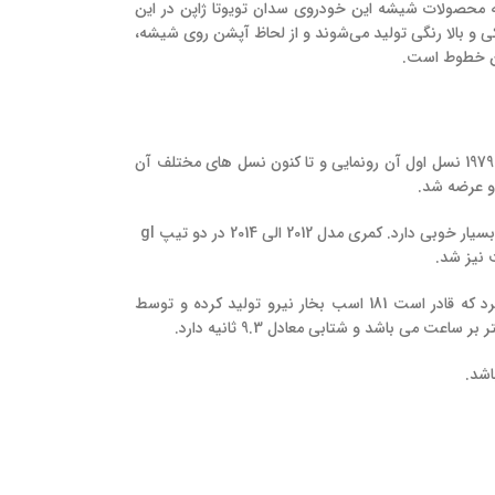
ز تهیه محصولات شیشه این خودروی سدان تویوتا ژاپن در این
شکی و بالا رنگی تولید می‌شوند و از لحاظ آپشن روی شیشه،
بین خطوط است.
تویوتا کمری نام محصول سدان سایز متوسط شهری نیم لوکس شرکت تویوتا است که اولین بار در سال 1979 نسل اول آن رونمایی و تا کنون نسل های مختلف آن
این محصول تویوتا پرفروش ترین محصول سدان سایز متوسط شرکت تویوتا است زیرا کیفیت و سواری بسیار خوبی دارد. کمری مدل 2012 الی 2014 در دو تیپ gl
از لحاظ فنی ، کمری مدل گرند از یک پیشرانه 6 سیلندر 24 سوپاپ با حجم موتور 2.5 لیتر بهره می برد که قادر است 181 اسب بخار نیرو تولید کرده و توسط