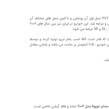
تویوتا کمری نام محصول سدان سایز متوسط شهری نیمه لوکس شرکت تویوتا است که اولین بار در سال 1979 نسل اول آن رونمایی و تا کنون نسل های مختلف آن
معرفی شده است که در این مقاله قصد داریم در مورد نسل ششم آن صحبت کنیم که در سال 2007 معرفی و عرضه شد. این خودرو در ایران نیز بین سال های 2007
از لحاظ فنی ، کمری مدل 2007 از یک پیشرانه 4 سیلندر 16 سوپاپ با حجم موتور 2.4 لیتر بهره می برد که قادر است 157 اسب بخار نیرو تولید کرده و توسط
گیربکس 5 دنده دستی(5 دنده اتوماتیک) ، این نیرو را به چرخ های جلو انتقال دهد . حداکثر سرعت این خودرو : 205 کیلومتر بر ساعت می باشد و شتابی معادل
ان تویوتا مدل 2007
ساده و فاقد آپشن خاصی است.