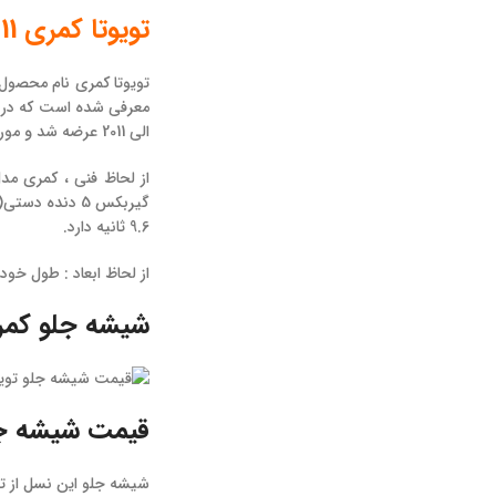
تویوتا کمری 2011-2007
الی 2011 عرضه شد و مورد استقبال قرار گرفت و فروش خوبی را تجربه کرد. این خودرو در سه تیپ : GL , GLX و SE عرضه می شود.
9.6 ثانیه دارد.
از لحاظ ابعاد : طول خودرو : 4815 میلیمتر ، عرض خودرو : 1820 میلیمتر و ارتفاع آن : 1460 م
شیشه جلو کمری 7
قیمت شیشه جلو 
شیشه جلو این نسل از تو