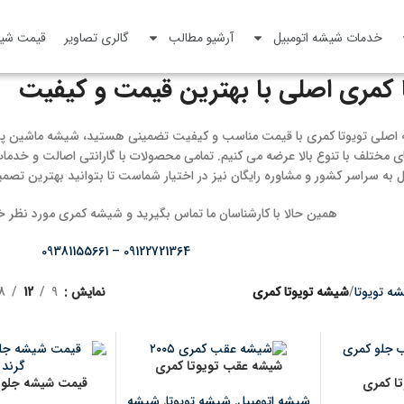
خدمات شیشه اتومبیل
آرشیو مطالب
گالری تصاویر
قیمت شیش
 کمری اصلی با بهترین قیمت و کیفیت
ه اصلی تویوتا کمری با قیمت مناسب و کیفیت تضمینی هستید، شیشه ماشین پ
ی مختلف با تنوع بالا عرضه می‌ کنیم. تمامی محصولات با گارانتی اصالت و خدما
 به سراسر کشور و مشاوره رایگان نیز در اختیار شماست تا بتوانید بهترین تصمیم
همین حالا با کارشناسان ما تماس بگیرید و شیشه کمری مورد نظر 
09122721364 – 09381155661
ه تویوتا
شیشه تویوتا کمری
نمایش
9
12
18
شیشه عقب تویوتا کمری
ا کمری
قیمت شیشه جلو کمر
شیشه اتومبیل
,
شیشه تویوتا
,
شیشه