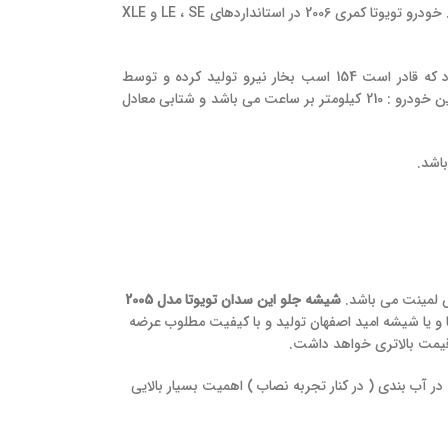
است که در این مقاله قصد داریم در مورد نسل سوم آن صحبت کنیم که در سال 2002 معرفی و عرضه شد. خودرو تویوتا کمری 2006 در استانداردهای LE ، SE و XLE
از لحاظ فنی ، کمری مدل گرند از یک پیشرانه 6 سیلندر 24 سوپاپ با حجم موتور 3 لیتر بهره می برد که قادر است 154 اسب بخار نیرو تولید کرده و توسط
گیربکس 5 دنده دستی(5 دنده اتوماتیک) ، این نیرو را به چرخ های جلو انتقال دهد . حداکثر سرعت این خودرو : 210 کیلومتر بر ساعت می باشد و شتابی معادل
س لمینت می باشد.
شیشه جلو این سدان تویوتا مدل 2005
یا شیشه امید اصفهان تولید و با کیفیت مطلوب عرضه
 قیمت بالاتری خواهد داشت.
آب بندی ( در کنار تجربه نصاب ) اهمیت بسیار بالایی