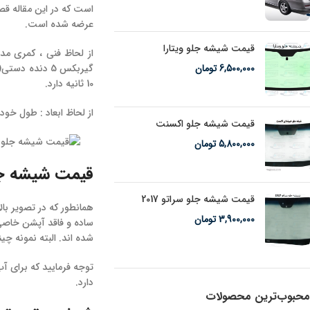
عرضه شده است.
قیمت شیشه جلو ویتارا
6,500,000
تومان
10 ثانیه دارد.
از لحاظ ابعاد : طول خودرو : 4805 میلیمتر ، عرض خودرو : 1795 میلیمتر و ارتفاع آن : 1495 م
قیمت شیشه جلو اکسنت
5,800,000
تومان
قیمت شیشه جلو 
قیمت شیشه جلو سراتو 2017
همانطور که در تصویر با
3,900,000
تومان
ساده و فاقد آپشن خاص
شده اند. البته نمونه چ
توجه فرمایید که برای آ
دارد.
محبوب‌ترین محصولات