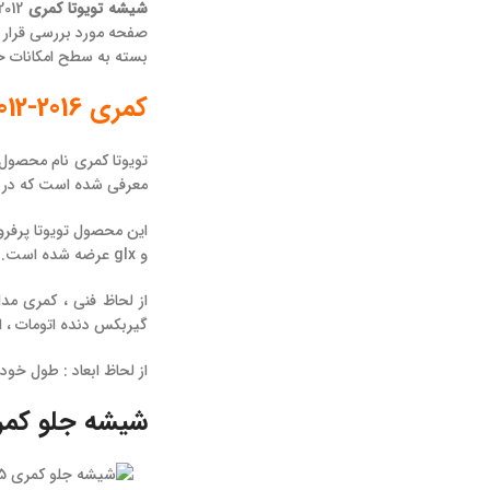
شیشه تویوتا کمری
صفحه مورد بررسی قرار
بسته به سطح امکانات خو
کمری 2016-2012
معرفی شده است که در این مقا
و glx عرضه شده است. کمری هیبرید بین سال های 2015 الی 2016 عرضه شده است که دچار فیس لیفت نیز شد.
گیربکس دنده اتومات ، این نیرو را به چ
از لحاظ ابعاد : طول خودرو : 4815 میلیمتر ، عرض خودرو : 1825 میلیمتر و ارتفاع آن : 1470 م
شیشه جلو کمری 4