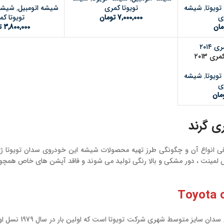
ویوتا
,
شیشه
شیشه اتومبیل
,
شیشه 
تویوتا کمری
ری
تویوتا ک
7,000,000
تومان
مان
3,800,000
ت
 ۲۰۱۳
ویوتا
,
شیشه
ری
مان
ی گرند
فی انواع آن و چگونگی طرز تهیه محصولات شیشه این خودروی سدان تویوتا ژ
 لمینت ، دور مشکی و بالا رنگی تولید می شوند و فاقد آپشن های خاص همچون 
تویوتا کمری نام 