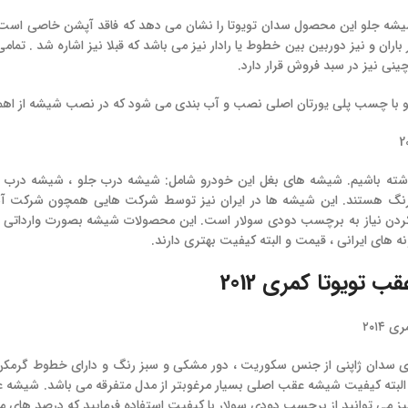
 شیشه جلو این محصول سدان تویوتا را نشان می دهد که فاقد آپشن خاصی است . 
ران و نیز دوربین بین خطوط یا رادار نیز می باشد که قبلا نیز اشاره شد . تمامی 
ینی نیز در سبد فروش قرار دارد.
ا چسب پلی یورتان اصلی نصب و آب بندی می شود که در نصب شیشه از اهمی
اشته باشیم. شیشه های بغل این خودرو شامل: شیشه درب جلو ، شیشه درب
گ هستند. این شیشه ها در ایران نیز توسط شرکت هایی همچون شرکت آسی
ردن نیاز به برچسب دودی سولار است. این محصولات شیشه بصورت وارداتی متف
 های ایرانی ، قیمت و البته کیفیت بهتری دارند.
تویوتا کمری 2012
سدان ژاپنی از جنس سکوریت ، دور مشکی و سبز رنگ و دارای خطوط گرمکن 
البته کیفیت شیشه عقب اصلی بسیار مرغوبتر از مدل متفرقه می باشد. شیشه ع
ز می توانید از برچسب دودی سولار با کیفیت استفاده فرمایید که درصد های مت