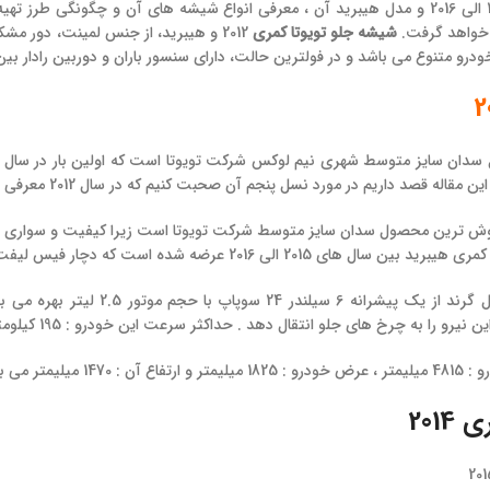
2012 الی 2016 و مدل هیبرید آن ، معرفی انواع شیشه های آن و چگونگی طر
 خواهد گرفت.
شیشه جلو تویوتا کمری
2012 و هیبرید، از جنس لمینت، دور م
درو متنوع می باشد و در فولترین حالت، دارای سنسور باران و دوربین رادار 
له قصد داریم در مورد نسل پنجم آن صحبت کنیم که در سال 2012 معرفی و عرضه شد.
رخ های جلو انتقال دهد . حداکثر سرعت این خودرو : 195 کیلومتر بر ساعت می باشد و شتابی معادل 9.3 ثانیه دارد.
یلیمتر می باشد.
201