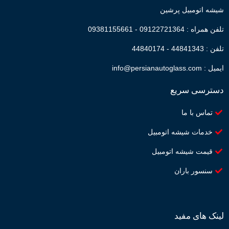
شیشه اتومبیل پرشین
تلفن همراه : 09122721364 - 09381155661
تلفن : 44841343 - 44840174
ایمیل : info@persianautoglass.com
دسترسی سریع
تماس با ما
خدمات شیشه اتومبیل
قیمت شیشه اتومبیل
سنسور باران
لینک های مفید