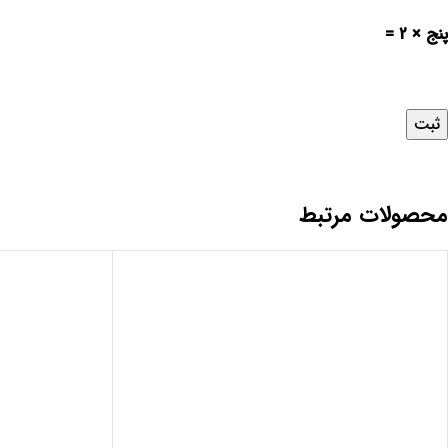
پنج × 2 =
محصولات مرتبط