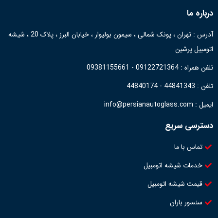
درباره ما
آدرس : تهران ، پونک شمالی ، سیمون بولیوار ، خیابان البرز ، پلاک 20 ، شیشه
اتومبیل پرشین
تلفن همراه : 09122721364 - 09381155661
تلفن : 44841343 - 44840174
ایمیل : info@persianautoglass.com
دسترسی سریع
تماس با ما
خدمات شیشه اتومبیل
قیمت شیشه اتومبیل
سنسور باران