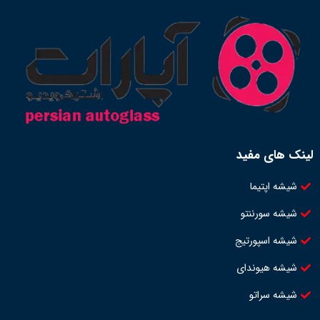
لینک های مفید
شیشه اپتیما
شیشه سورننتو
شیشه اسپورتیج
شیشه هیوندای
شیشه سراتو