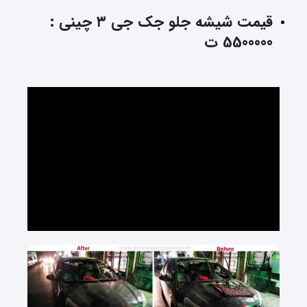
قیمت شیشه جلو جک جی ۳ چینی :
5500000 ت