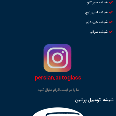
شیشه سورننتو
شیشه اسپورتیج
شیشه هیوندای
شیشه سراتو
persian.autoglass
ما را در اینستاگرام دنبال کنید
شیشه اتومبیل پرشین