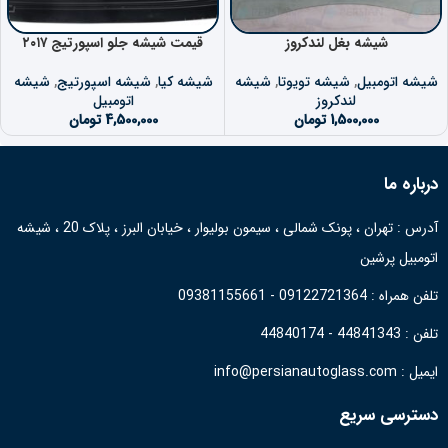
شیشه بغل لندکروز
قیمت شیشه جلو اسپورتیج ۲۰۱۷
شیشه اتومبیل
,
شیشه تویوتا
,
شیشه
شیشه کیا
,
شیشه اسپورتیج
,
شیشه
لندکروز
اتومبیل
1,500,000
تومان
4,500,000
تومان
درباره ما
آدرس : تهران ، پونک شمالی ، سیمون بولیوار ، خیابان البرز ، پلاک 20 ، شیشه
اتومبیل پرشین
تلفن همراه : 09122721364 - 09381155661
تلفن : 44841343 - 44840174
ایمیل : info@persianautoglass.com
دسترسی سریع