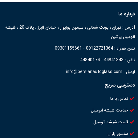
درباره ما
آدرس : تهران ، پونک شمالی ، سیمون بولیوار ، خیابان البرز ، پلاک 20 ، شیشه
اتومبیل پرشین
تلفن همراه : 09122721364 - 09381155661
تلفن : 44841343 - 44840174
ایمیل : info@persianautoglass.com
دسترسی سریع
تماس با ما
خدمات شیشه اتومبیل
قیمت شیشه اتومبیل
سنسور باران