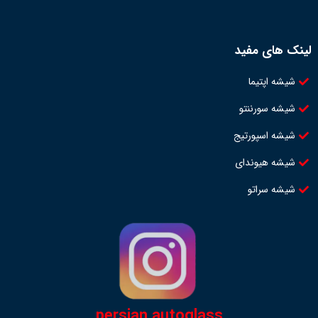
لینک های مفید
شیشه اپتیما
شیشه سورننتو
شیشه اسپورتیج
شیشه هیوندای
شیشه سراتو
persian.autoglass