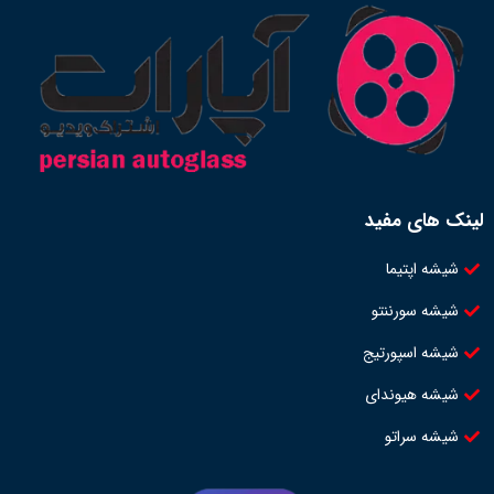
لینک های مفید
شیشه اپتیما
شیشه سورننتو
شیشه اسپورتیج
شیشه هیوندای
شیشه سراتو