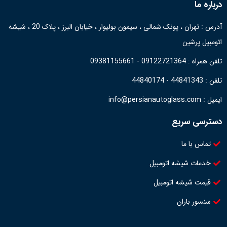
درباره ما
آدرس : تهران ، پونک شمالی ، سیمون بولیوار ، خیابان البرز ، پلاک 20 ، شیشه
اتومبیل پرشین
تلفن همراه : 09122721364 - 09381155661
تلفن : 44841343 - 44840174
ایمیل : info@persianautoglass.com
دسترسی سریع
تماس با ما
خدمات شیشه اتومبیل
قیمت شیشه اتومبیل
سنسور باران