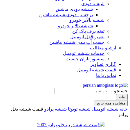
شیشه دودی
شیشه دودی ماشین
برچسب دودی شیشه ماشین
شیشه بالابر خودرو
شیشه بالابر خودرو
تیغه برف پاک کن
تعمیر قفل اتومبیل
چسب آب بندی شیشه ماشین
آرشیو مطالب
خدمات شیشه اتومبیل
سنسور باران چیست
گالری تصاویر
قیمت شیشه اتومبیل
تماس با ما
جستجو ...
نتایج
مشاهده همه نتایج
خانه
شیشه اتومبیل
شیشه تویوتا
شیشه پرادو
قیمت شیشه بغل
پرادو