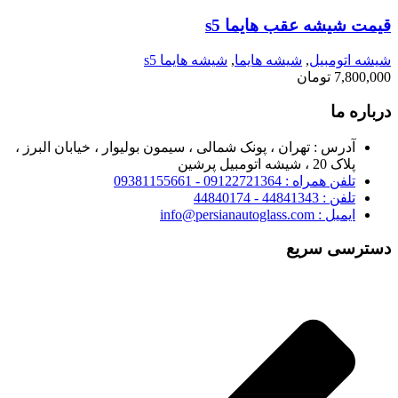
قیمت شیشه عقب هایما s5
شیشه اتومبیل
,
شیشه هایما
,
شیشه هایما s5
7,800,000
تومان
درباره ما
آدرس : تهران ، پونک شمالی ، سیمون بولیوار ، خیابان البرز ،
پلاک 20 ، شیشه اتومبیل پرشین
تلفن همراه : 09122721364 - 09381155661
تلفن : 44841343 - 44840174
ایمیل : info@persianautoglass.com
دسترسی سریع