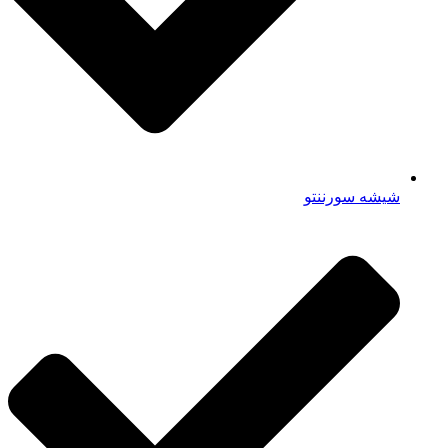
شیشه سورننتو