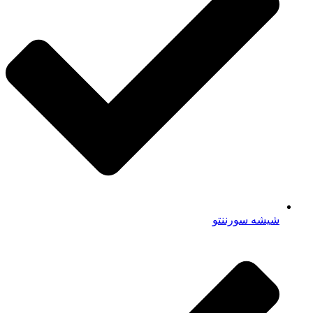
شیشه سورننتو