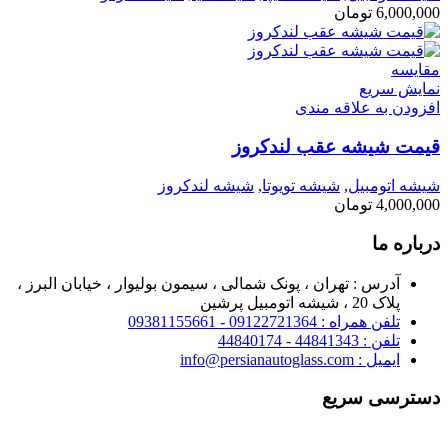
6,000,000
تومان
مقايسه
نمایش سریع
افزودن به علاقه مندی
قیمت شیشه عقب لندکروز
شیشه اتومبیل
,
شیشه تویوتا
,
شیشه لندکروز
4,000,000
تومان
درباره ما
آدرس : تهران ، پونک شمالی ، سیمون بولیوار ، خیابان البرز ،
پلاک 20 ، شیشه اتومبیل پرشین
تلفن همراه : 09122721364 - 09381155661
تلفن : 44841343 - 44840174
ایمیل : info@persianautoglass.com
دسترسی سریع