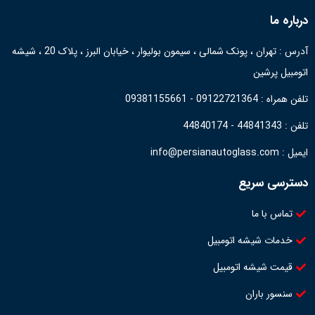
درباره ما
آدرس : تهران ، پونک شمالی ، سیمون بولیوار ، خیابان البرز ، پلاک 20 ، شیشه
اتومبیل پرشین
تلفن همراه : 09122721364 - 09381155661
تلفن : 44841343 - 44840174
ایمیل : info@persianautoglass.com
دسترسی سریع
تماس با ما
خدمات شیشه اتومبیل
قیمت شیشه اتومبیل
سنسور باران