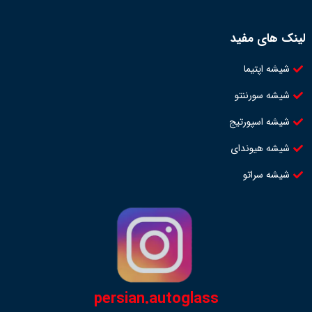
لینک های مفید
شیشه اپتیما
شیشه سورننتو
شیشه اسپورتیج
شیشه هیوندای
شیشه سراتو
persian.autoglass