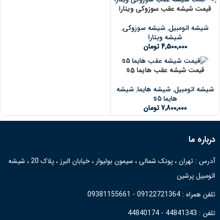
قیمت شیشه عقب سوزوکی ویتارا
شیشه اتومبیل
,
شیشه سوزوکی
,
شیشه ویتارا
4,500,000
تومان
قیمت شیشه عقب هایما s5
شیشه اتومبیل
,
شیشه هایما
,
شیشه
هایما s5
7,800,000
تومان
درباره ما
آدرس : تهران ، پونک شمالی ، سیمون بولیوار ، خیابان البرز ، پلاک 20 ، شیشه
اتومبیل پرشین
تلفن همراه : 09122721364 - 09381155661
تلفن : 44841343 - 44840174