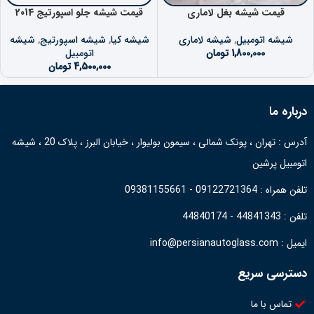
قیمت شیشه بغل لاماری
قیمت شیشه جلو اسپورتیج 2014
شیشه اتومبیل
,
شیشه لاماری
شیشه کیا
,
شیشه اسپورتیج
,
شیشه
1,800,000
تومان
اتومبیل
4,500,000
تومان
درباره ما
آدرس : تهران ، پونک شمالی ، سیمون بولیوار ، خیابان البرز ، پلاک 20 ، شیشه
اتومبیل پرشین
تلفن همراه : 09122721364 - 09381155661
تلفن : 44841343 - 44840174
ایمیل : info@persianautoglass.com
دسترسی سریع
تماس با ما