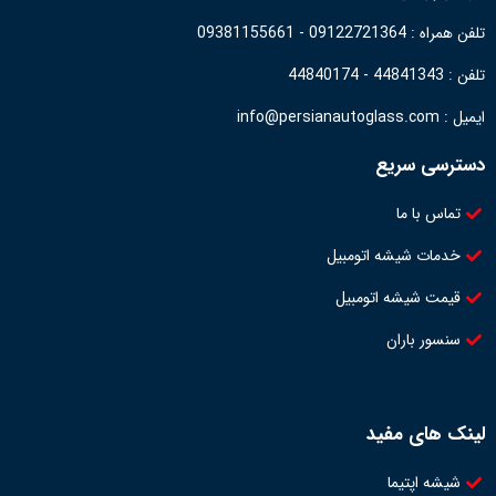
تلفن همراه : 09122721364 - 09381155661
تلفن : 44841343 - 44840174
ایمیل : info@persianautoglass.com
دسترسی سریع
تماس با ما
خدمات شیشه اتومبیل
قیمت شیشه اتومبیل
سنسور باران
لینک های مفید
شیشه اپتیما