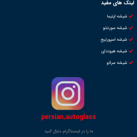
لینک های مفید
شیشه اپتیما
شیشه سورننتو
شیشه اسپورتیج
شیشه هیوندای
شیشه سراتو
persian.autoglass
ما را در اینستاگرام دنبال کنید