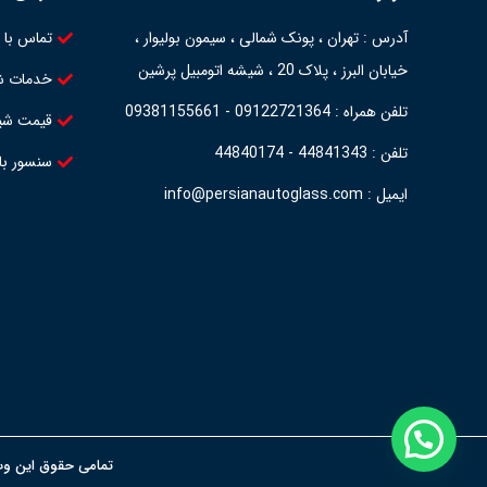
آدرس : تهران ، پونک شمالی ، سیمون بولیوار ،
تماس با م
خیابان البرز ، پلاک 20 ، شیشه اتومبیل پرشین
خدمات شی
تلفن همراه : 09122721364 - 09381155661
قیمت شیش
تلفن : 44841343 - 44840174
سنسور با
ایمیل : info@persianautoglass.com
تمامی حقوق این وب