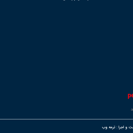
p
د
 و اجرا :
ترمه وب