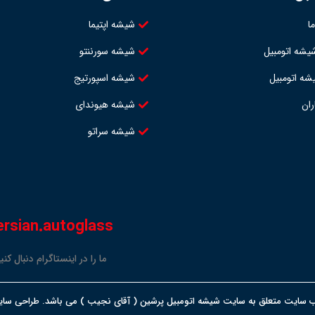
ا
شیشه اپتیما
شه اتومبیل
شیشه سورننتو
ه اتومبیل
شیشه اسپورتیج
ران
شیشه هیوندای
شیشه سراتو
ersian.autoglass
ما را در اینستاگرام دنبال کنی
 سایت متعلق به سایت شیشه اتومبیل پرشین ( آقای نجیب ) می باشد. طراحی سایت