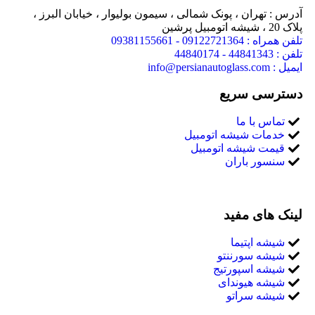
آدرس : تهران ، پونک شمالی ، سیمون بولیوار ، خیابان البرز ،
پلاک 20 ، شیشه اتومبیل پرشین
تلفن همراه : 09122721364 - 09381155661
تلفن : 44841343 - 44840174
ایمیل : info@persianautoglass.com
دسترسی سریع
تماس با ما
خدمات شیشه اتومبیل
قیمت شیشه اتومبیل
سنسور باران
لینک های مفید
شیشه اپتیما
شیشه سورننتو
شیشه اسپورتیج
شیشه هیوندای
شیشه سراتو