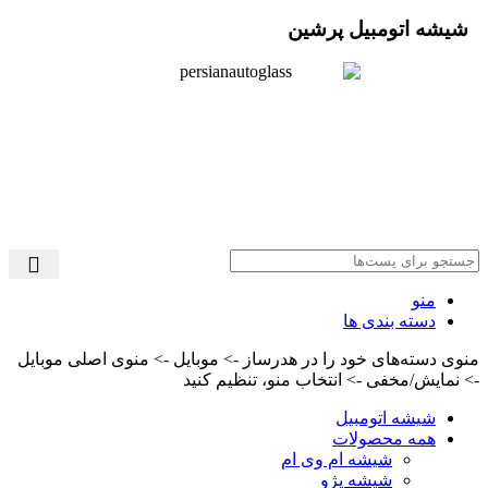
شیشه اتومبیل پرشین
تمامی حقوق این وب سایت متعلق به سایت شیشه اتومبیل پرشین (
آقای نجیب ) می باشد. طراحی سایت و اجرا :
ترمه وب
منو
دسته بندی ها
منوی دسته‌های خود را در هدرساز -> موبایل -> منوی اصلی موبایل
-> نمایش/مخفی -> انتخاب منو، تنظیم کنید
شیشه اتومبیل
همه محصولات
شیشه ام وی ام
شیشه پژو