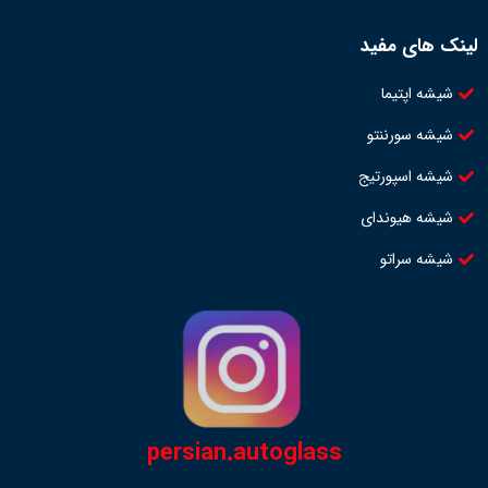
لینک های مفید
شیشه اپتیما
شیشه سورننتو
شیشه اسپورتیج
شیشه هیوندای
شیشه سراتو
persian.autoglass