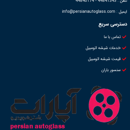
تلفن : 44841343 - 44840174
ایمیل : info@persianautoglass.com
دسترسی سریع
تماس با ما
خدمات شیشه اتومبیل
قیمت شیشه اتومبیل
سنسور باران