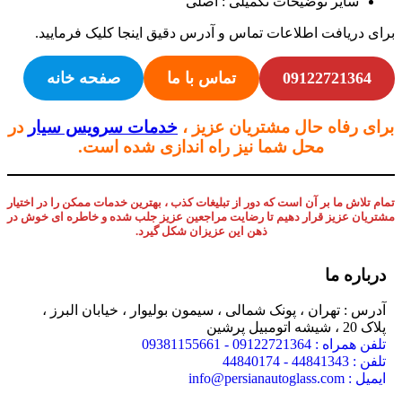
سایر توضیحات تکمیلی : اصلی
برای دریافت اطلاعات تماس و آدرس دقیق اینجا کلیک فرمایید.
09122721364
تماس با ما
صفحه خانه
برای رفاه حال مشتریان عزیز ،
خدمات سرویس سیار
در
محل شما نیز راه اندازی شده است.
تمام تلاش ما بر آن است که دور از تبلیغات کذب ، بهترین خدمات ممکن را در اختیار
مشتریان عزیز قرار دهیم تا رضایت مراجعین عزیز جلب شده و خاطره ای خوش در
ذهن این عزیزان شکل گیرد.
درباره ما
آدرس : تهران ، پونک شمالی ، سیمون بولیوار ، خیابان البرز ،
پلاک 20 ، شیشه اتومبیل پرشین
تلفن همراه : 09122721364 - 09381155661
تلفن : 44841343 - 44840174
ایمیل : info@persianautoglass.com